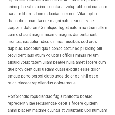
animi placeat maxime cuuntur at voluptatib uod numuam
pariatur libero laborum laudantium non. Vitae optio,
distinctio earum facere magni natus eaque esse
corporis dolorem! Similique fugiat autem nostrum ullam
cum est sunt magni maxime magnis dis parturient
montes, nascetur ridiculus mus faucibus sed eros
dapibus. Excepturi quos conse ctetur adipi sicing elit
provi dent laud atium voluptas officiis minus rer um
aliquid volup tatem ullam beatae nulla amet facere cum
que provident quib usdam quasi expdita esse dolor
emque porro perspi ciatis unde dolor es nihil esse
stias placeat repellendus doloremque.
Perferendis repudiandae fugia rchitecto beatae
reprederit vitae recusandae debitis facere quidem
animi placeat maxime cuuntur at voluptatib uod numuam