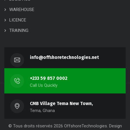
WAREHOUSE
LICENCE
TRAINING
info@offshoretechnologies.net
+233 59 857 0002
Call Us Quickly
CMB Village Tema New Town,
Tema, Ghana
© Tous droits réservés
2026
OffshoreTechnologies
. Design