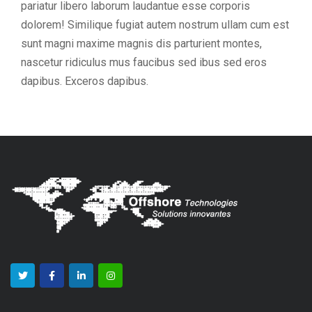
pariatur libero laborum laudantue esse corporis
dolorem! Similique fugiat autem nostrum ullam cum est
sunt magni maxime magnis dis parturient montes,
nascetur ridiculus mus faucibus sed ibus sed eros
dapibus. Exceros dapibus.