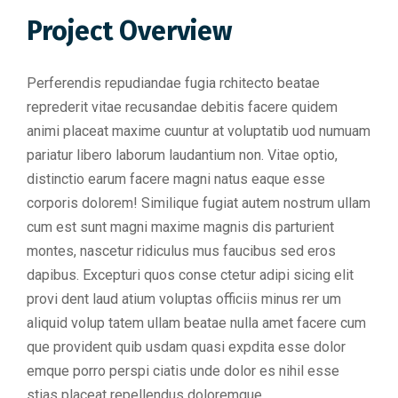
Project Overview
Perferendis repudiandae fugia rchitecto beatae
reprederit vitae recusandae debitis facere quidem
animi placeat maxime cuuntur at voluptatib uod numuam
pariatur libero laborum laudantium non. Vitae optio,
distinctio earum facere magni natus eaque esse
corporis dolorem! Similique fugiat autem nostrum ullam
cum est sunt magni maxime magnis dis parturient
montes, nascetur ridiculus mus faucibus sed eros
dapibus. Excepturi quos conse ctetur adipi sicing elit
provi dent laud atium voluptas officiis minus rer um
aliquid volup tatem ullam beatae nulla amet facere cum
que provident quib usdam quasi expdita esse dolor
emque porro perspi ciatis unde dolor es nihil esse
stias placeat repellendus doloremque.