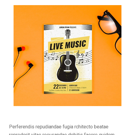
Perferendis repudiandae fugia rchitecto beatae
reprederit vitae recusandae debitis facere quidem