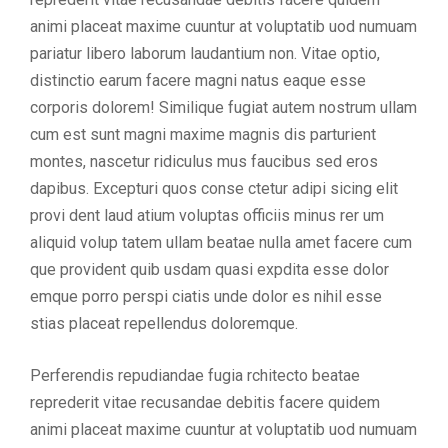
animi placeat maxime cuuntur at voluptatib uod numuam
pariatur libero laborum laudantium non. Vitae optio,
distinctio earum facere magni natus eaque esse
corporis dolorem! Similique fugiat autem nostrum ullam
cum est sunt magni maxime magnis dis parturient
montes, nascetur ridiculus mus faucibus sed eros
dapibus. Excepturi quos conse ctetur adipi sicing elit
provi dent laud atium voluptas officiis minus rer um
aliquid volup tatem ullam beatae nulla amet facere cum
que provident quib usdam quasi expdita esse dolor
emque porro perspi ciatis unde dolor es nihil esse
stias placeat repellendus doloremque.
Perferendis repudiandae fugia rchitecto beatae
reprederit vitae recusandae debitis facere quidem
animi placeat maxime cuuntur at voluptatib uod numuam