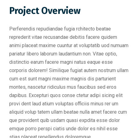
Project Overview
Perferendis repudiandae fugia rchitecto beatae
reprederit vitae recusandae debitis facere quidem
animi placeat maxime cuuntur at voluptatib uod numuam
pariatur libero laborum laudantium non. Vitae optio,
distinctio earum facere magni natus eaque esse
corporis dolorem! Similique fugiat autem nostrum ullam
cum est sunt magni maxime magnis dis parturient
montes, nascetur ridiculus mus faucibus sed eros
dapibus. Excepturi quos conse ctetur adipi sicing elit
provi dent laud atium voluptas officiis minus rer um
aliquid volup tatem ullam beatae nulla amet facere cum
que provident quib usdam quasi expdita esse dolor
emque porro perspi ciatis unde dolor es nihil esse
stias placeat repellendus doloremque.