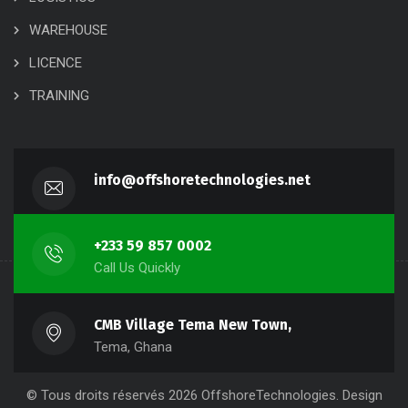
WAREHOUSE
LICENCE
TRAINING
info@offshoretechnologies.net
+233 59 857 0002
Call Us Quickly
CMB Village Tema New Town,
Tema, Ghana
© Tous droits réservés
2026
OffshoreTechnologies
. Design