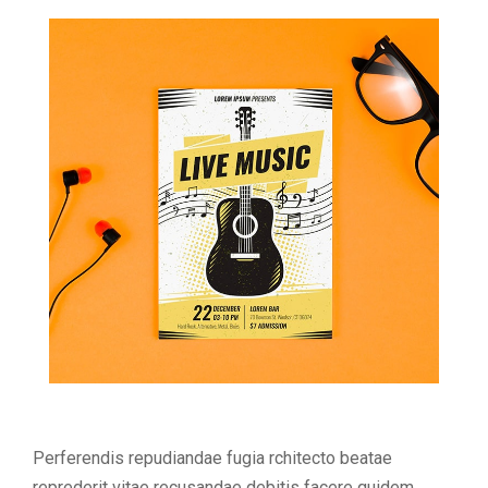
Perferendis repudiandae fugia rchitecto beatae
reprederit vitae recusandae debitis facere quidem