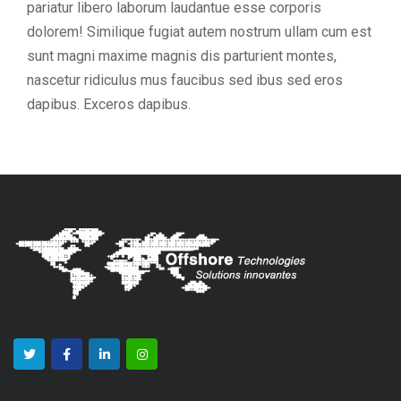
pariatur libero laborum laudantue esse corporis
dolorem! Similique fugiat autem nostrum ullam cum est
sunt magni maxime magnis dis parturient montes,
nascetur ridiculus mus faucibus sed ibus sed eros
dapibus. Exceros dapibus.